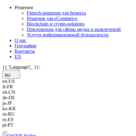
Решения
Fintech-решения для бизнеса
Решения для eCommerce
Blockchain и crypto-solutions
Приложения для сферы медиа и развлечений
Услуги информационной безопасности
О нас
География
Контакты
EN
{{ 'Language'|_ }}:
RU
en-US
fr-FR
zh-CN
de-DE
ja-JP
ko-KR
ru-RU
es-ES
pt-PT